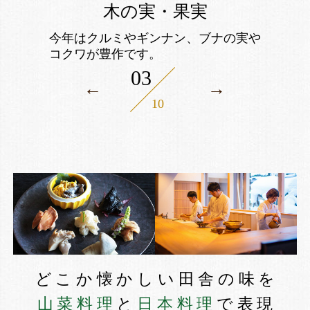
木の実・果実
今年はクルミやギンナン、ブナの実や
コクワが豊作です。
03
←
→
10
どこか懐かしい田舎の味を
山菜料理
と
日本料理
で表現