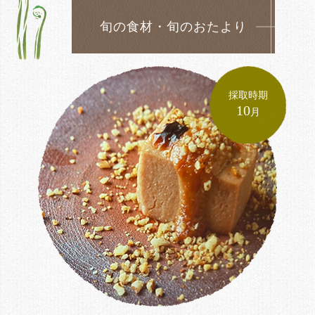
旬の食材・旬のおたより
期
採取時期
～
10
月
旬