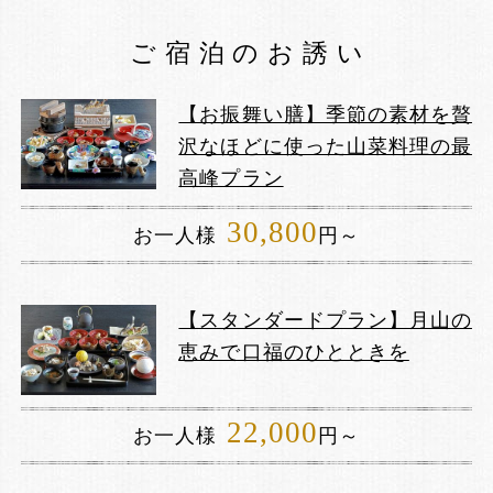
ご宿泊のお誘い
【お振舞い膳】季節の素材を贅
沢なほどに使った山菜料理の最
高峰プラン
30,800
お一人様
円～
【スタンダードプラン】月山の
恵みで口福のひとときを
22,000
お一人様
円～