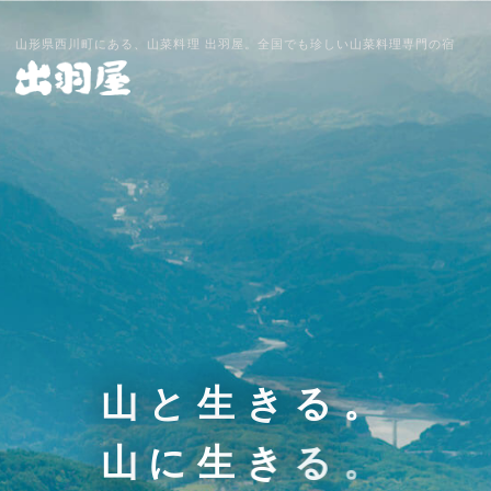
山形県西川町にある、山菜料理 出羽屋。全国でも珍しい山菜料理専門の宿
山
と
生
き
る
。
山
に
生
き
る
。